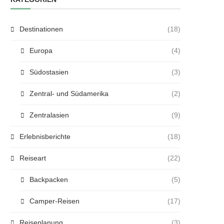
Destinationen
(18)
Europa
(4)
Südostasien
(3)
Zentral- und Südamerika
(2)
Zentralasien
(9)
Erlebnisberichte
(18)
Reiseart
(22)
Backpacken
(5)
Camper-Reisen
(17)
Reiseplanung
(3)